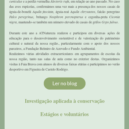
cuniculus
 e a perdiz-vermelha 
Alectoris rufa
, em relação ao ano passado. No caso 
das aves rupícolas, confirmámos uma vez mais a presença dos nossos casais de 
águia-de-bonelli 
Aquila fasciata
, águia-real 
Aquila chrysaetos
, falcão peregrino 
Falco peregrinus,
 britango 
Neophron percnopterus
 e cegonha-preta 
Ciconia 
nigra
, mantendo-se também um número elevado de casais de grifos 
Gyps fulvus
. 
Durante este ano a ATNatureza realizou e participou em diversas ações de 
educação para o desenvolvimento sustentável e de valorização do património 
cultural e natural da nossa região., particularmente com o apoio dos nossos 
parceiros, a Fundação Belmiro de Azevedo e Fundo Ambiental.
Realizámos várias atividades extracurriculares em agrupamentos de escolas da 
nossa região, tanto nas salas de aula como no exterior destas. Organizámos 
visitas à Faia Brava com alunos de diversas faixas etárias e participámos no verão 
desportivo em Figueira de Castelo Rodrigo. 
Ler no blog
Investigação aplicada à conservação
Estágios e voluntários