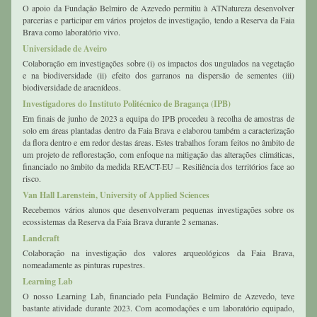
O apoio da Fundação Belmiro de Azevedo permitiu à ATNatureza desenvolver 
parcerias e participar em vários projetos de investigação, tendo a Reserva da Faia 
Brava como laboratório vivo.
Universidade de Aveiro
Colaboração em investigações sobre (i) os impactos dos ungulados na vegetação 
e na biodiversidade (ii) efeito dos garranos na dispersão de sementes (iii) 
biodiversidade de aracnídeos.
Investigadores do Instituto Politécnico de Bragança (IPB)
Em finais de junho de 2023 a equipa do IPB procedeu à recolha de amostras de 
solo em áreas plantadas dentro da Faia Brava e elaborou também a caracterização 
da flora dentro e em redor destas áreas. Estes trabalhos foram feitos no âmbito de 
um projeto de reflorestação, com enfoque na mitigação das alterações climáticas, 
financiado no âmbito da medida REACT-EU – Resiliência dos territórios face ao 
risco.
Van Hall Larenstein, University of Applied Sciences
Recebemos vários alunos que desenvolveram pequenas investigações sobre os 
ecossistemas da Reserva da Faia Brava durante 2 semanas.
Landcraft
Colaboração na investigação dos valores arqueológicos da Faia Brava, 
nomeadamente as pinturas rupestres. 
Learning Lab
O nosso Learning Lab, financiado pela Fundação Belmiro de Azevedo, teve 
bastante atividade durante 2023. Com acomodações e um laboratório equipado, 