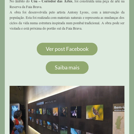
No âmbito do 
Côa – Corredor das Artes
, foi construída uma peça de arte na 
Reserva da Faia Brava. 
A obra foi desenvolvida pelo artista Antony Lyons, com a intervenção da 
população. Esta foi realizada com materiais naturais e representa as mudanças dos 
ciclos da vida numa estrutura inspirada num pombal tradicional. A obra pode ser 
visitada e está próxima do portão sul da Faia Brava. 
Ver post Facebook
Saiba mais