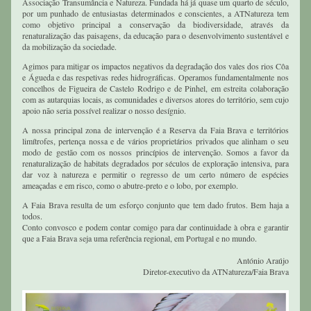
Associação Transumância e Natureza. Fundada há já quase um quarto de século, 
por um punhado de entusiastas determinados e conscientes, a ATNatureza tem 
como objetivo principal a conservação da biodiversidade, através da 
renaturalização das paisagens, da educação para o desenvolvimento sustentável e 
da mobilização da sociedade.
Agimos para mitigar os impactos negativos da degradação dos vales dos rios Côa 
e Águeda e das respetivas redes hidrográficas. Operamos fundamentalmente nos 
concelhos de Figueira de Castelo Rodrigo e de Pinhel, em estreita colaboração 
com as autarquias locais, as comunidades e diversos atores do território, sem cujo 
apoio não seria possível realizar o nosso desígnio. 
A nossa principal zona de intervenção é a Reserva da Faia Brava e territórios 
limítrofes, pertença nossa e de vários proprietários privados que alinham o seu 
modo de gestão com os nossos princípios de intervenção. Somos a favor da 
renaturalização de habitats degradados por séculos de exploração intensiva, para 
dar voz à natureza e permitir o regresso de um certo número de espécies 
ameaçadas e em risco, como o abutre-preto e o lobo, por exemplo.
A Faia Brava resulta de um esforço conjunto que tem dado frutos. Bem haja a 
todos. 
Conto convosco e podem contar comigo para dar continuidade à obra e garantir 
que a Faia Brava seja uma referência regional, em Portugal e no mundo.
António Araújo
Diretor-executivo da ATNatureza/Faia Brava