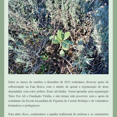
Entre os meses de outubro a dezembro de 2023 realizámos diversas ações de 
reflorestação na Faia Brava, com o intuito de apoiar a regeneração de áreas 
degradadas com solos pobres. Estas atividades  foram apoiadas pela organização 
Trees For All e Fundação Viridia, e não teriam sido possíveis sem o apoio de 
estudantes da Escola Secundária de Figueira de Castelo Rodrigo e de voluntários 
holandeses e portugueses. 
Para além disso, continuámos a apanha tradicional de azeitona e as sementeiras 