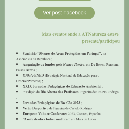
Ver post Facebook
Mais eventos onde a ATNatureza esteve 
presente/participou
Seminário 
“50 anos de Áreas Protegidas em Portugal”
, na 
Assembleia da República ;
Angariação de fundos pela 
Natura Iberica
, em De Beken, Renkum, 
Países Baixos ;
ONGA-ENED
 (Estratégia Nacional de Educação para o 
Desenvolvimento) ;
XXIX Jornadas Pedagógicas de Educação Ambiental 
;
3ª Edição do 
Dia Aberto das Profissões
, Figueira de Castelo Rodrigo 
;
Jornadas Pedagógicas de Foz Côa 2023 
;
Verão Desportivo
 de Figueira de Castelo Rodrigo ;
European Vulture Conference
 2023, Cáceres, Espanha ;
“Azeite de oliva todo o mal tira”
, em Mata de Lobos