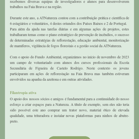
recebemos diversas equipas de investigadores e alunos para desenvolverem 
trabalhos na Faia Brava e na região. 
Durante este ano, a ATNatureza contou com a contribuição prática e científica de 
6 estagiários e voluntários, 4 destes oriundos dos Países Baixos e 2 de Portugal. 
Para além da ajuda nas tarefas diárias e em algumas ações de projetos, estes 
trabalharam temas como o plano estratégico de prevenção de incêndios, o sucesso 
de determinadas estratégias de reflorestação, educação ambiental, monitorização 
de mamíferos, vigilância de fogos florestais e a gestão social da ATNatureza.
Com o apoio do Fundo Ambiental, organizámos no início de novembro de 2023  
um campo de voluntariado com alunos dos cursos profissionais da Escola 
Secundária de Figueira de Castelo Rodrigo. Neste contexto os jovens 
participaram em ações de reflorestação na Faia Brava mas também estiveram 
envolvidos na apanha da azeitona e em outras atividades.
Filantropia ativa 
O apoio dos nossos sócios e amigos é fundamental para a continuidade do nosso 
esforço a criar espaços para a Natureza. A título de exemplo, sem eles não teria 
sido possível este ano comprar um trator novo, material ótico de elevada 
qualidade, uma trituradora e instalar novas plataformas para ninhos de abutre-
preto.